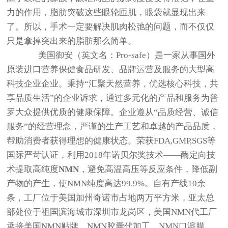
力的作用，脂肪突破这些眼轮匝肌，眼袋就显现出来
了。所以，手术一定要解决肌肉松弛的问题，而不仅仅
只是拿掉突出来的脂肪那么简单。
美国御安（英文名：Pro-safe）是一家从事国外
原装进口营养保健食品研发、品牌运营及服务的大型高
科技企业企业。秉持“汇聚天然营养，优选核心科技，共
享品质生活”的企业诉求，通过多元化的产品和服务为普
罗大众提供优质的健康保障。企业遵从“品质经营、诚信
服务”的经营理念，严谨的生产工艺和卓越的产品品质，
帮助消费者获得理想的健康状态。荣获FDA,GMP,SGS等
国际严苛认证，利用2018年诺贝尔奖技术——酶定向技
术提取高纯度
NMN
，避免高温高压等反应条件，降低副
产物的产生，使NMN纯度高达99.9%。自有产线10余
条，工厂位于美国加州奇诺市占地两万平方米，亚太总
部处位于祖国滨海城市深圳市龙岗区，美国NMN代工厂
承接美国NMN贴牌，NMN胶囊代加工，NMN口溶膜，